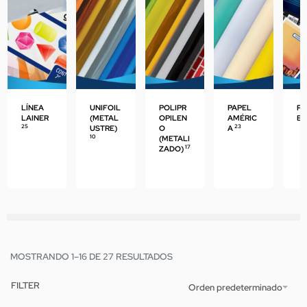
LÍNEA
UNIFOIL
POLIPR
PAPEL
PA
LAINER
(METAL
OPILEN
AMÉRIC
B
25
23
USTRE)
O
A
10
(METALI
17
ZADO)
MOSTRANDO 1–16 DE 27 RESULTADOS
FILTER
Orden predeterminado