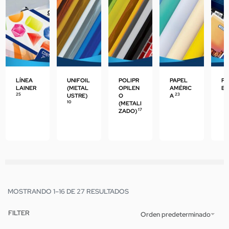
LÍNEA
UNIFOIL
POLIPR
PAPEL
PA
LAINER
(METAL
OPILEN
AMÉRIC
B
25
23
USTRE)
O
A
10
(METALI
17
ZADO)
MOSTRANDO 1–16 DE 27 RESULTADOS
FILTER
Orden predeterminado