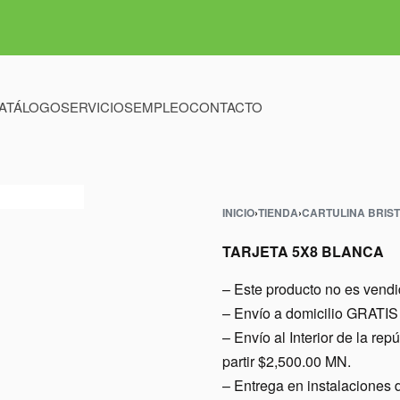
ATÁLOGO
SERVICIOS
EMPLEO
CONTACTO
INICIO
›
TIENDA
›
CARTULINA BRIS
TARJETA 5X8 BLANCA
– Este producto no es vend
– Envío a domicilio GRATIS 
– Envío al Interior de l
partir $2,500.00 MN.
– Entrega en instalacio