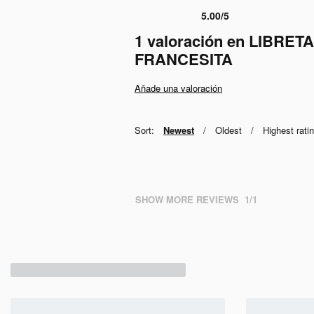
5.00
/5
Valorado con
1
5.00
de 5 en base a
valorac
1 valoración en
LIBRET
FRANCESITA
Añade una valoración
Sort:
Newest
Oldest
Highest rati
SHOW MORE REVIEWS
/