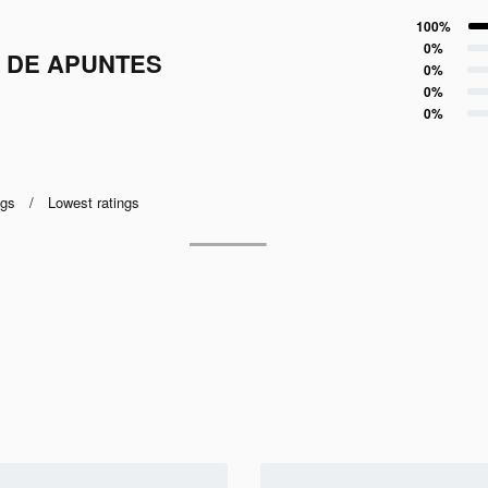
100%
ión de un cliente
Valorado con
5
de 5
0%
A DE APUNTES
Valorado con
4
de 5
0%
Valorado con
3
de 5
0%
Valorado con
2
de 5
0%
Valorado con
1
de 5
ngs
Lowest ratings