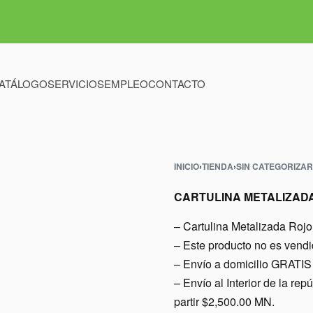
ATÁLOGO
SERVICIOS
EMPLEO
CONTACTO
INICIO
›
TIENDA
›
SIN CATEGORIZAR
CARTULINA METALIZAD
– Cartulina Metalizada Rojo
– Este producto no es vend
– Envío a domicilio GRATIS 
– Envío al Interior de l
partir $2,500.00 MN.