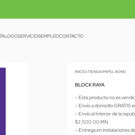
TÁLOGO
SERVICIOS
EMPLEO
CONTACTO
INICIO
›
TIENDA
›
PAPEL BOND
BLOCK RAYA
– Este producto no es vendi
– Envío a domicilio GRATIS 
– Envío al Interior de la 
$2,500.00 MN.
– Entrega en instalacion