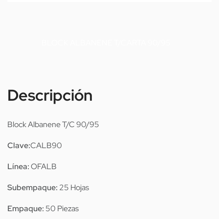
BLOCK ALBANENE T/CARTA 90/95
Descripción
Block Albanene T/C 90/95
Clave:
CALB90
Línea:
OFALB
Subempaque:
25 Hojas
Empaque:
50 Piezas